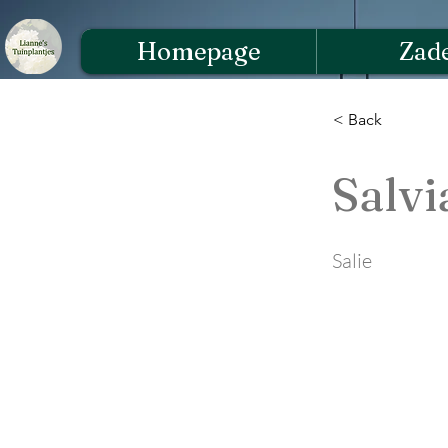
Homepage
Zad
< Back
Salv
Salie