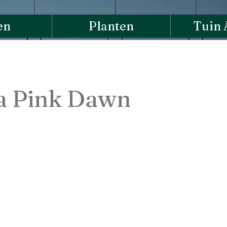
en
Planten
Tuin 
ia Pink Dawn