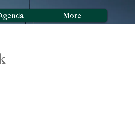
Agenda
More
k