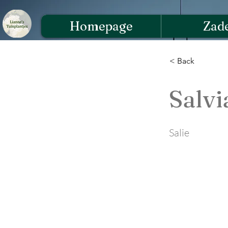
Homepage
Zad
< Back
Salv
Salie