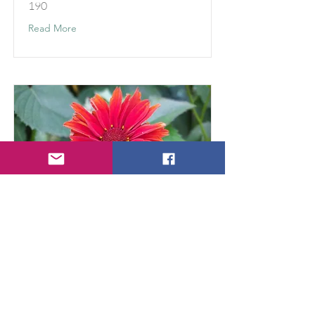
190
Read More
Heliopsis helianthoides
Red Shades
Verkoop Nummer:
700