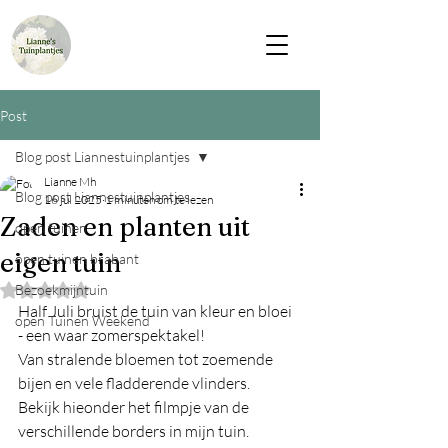
Post
Blog post Liannestuinplantjes
Lianne Mh
Blog post Liannestuinplantjes
16 jul 2025
1 minuten om te lezen
Zaden en planten uit
open tuinen
eigen tuin
open tuinen brabant
Bezoekmijntuin
Beoordeeld met NaN uit 5 sterren.
Half Juli bruist de tuin van kleur en bloei 
open Tuinen Weekend
- een waar zomerspektakel!
Van stralende bloemen tot zoemende 
bijen en vele fladderende vlinders.
Bekijk hieonder het filmpje van de 
verschillende borders in mijn tuin.