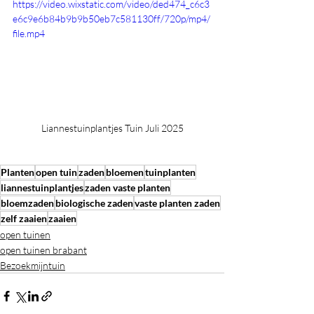
https://video.wixstatic.com/video/ded474_c6c3
e6c9e6b84b9b9b50eb7c581130ff/720p/mp4/
file.mp4
Liannestuinplantjes Tuin Juli 2025
Planten
open tuin
zaden
bloemen
tuinplanten
liannestuinplantjes
zaden vaste planten
bloemzaden
biologische zaden
vaste planten zaden
zelf zaaien
zaaien
open tuinen
open tuinen brabant
Bezoekmijntuin