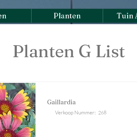
en
Planten
Tuin 
Planten G List
Gaillardia
Verkoop Nummer:
268