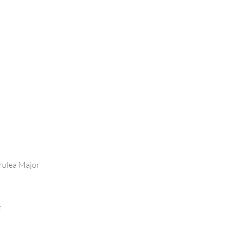
rulea Major
t