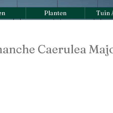
en
Planten
Tuin 
nanche Caerulea Maj