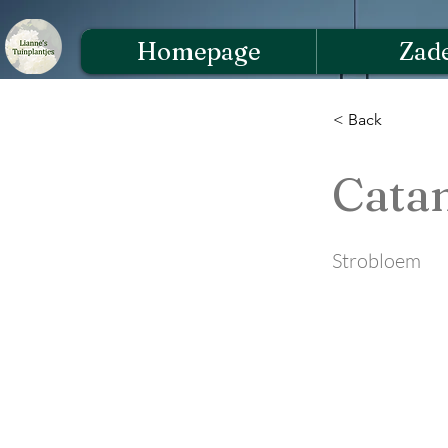
Homepage
Zad
< Back
Cata
Strobloem