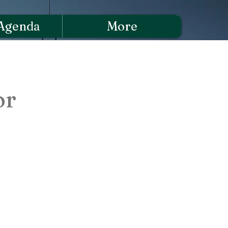
Agenda
More
or