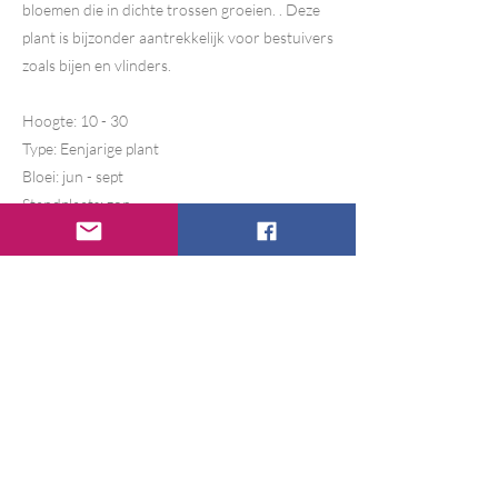
bloemen die in dichte trossen groeien. . Deze
plant is bijzonder aantrekkelijk voor bestuivers
zoals bijen en vlinders.
Hoogte: 10 - 30
Type: Eenjarige plant
Bloei: jun - sept
Standplaats: zon
Zaaien:
Zaaien in april - begin juni
Bedek de zaadjes met een dunne laag grond
Previous
Next